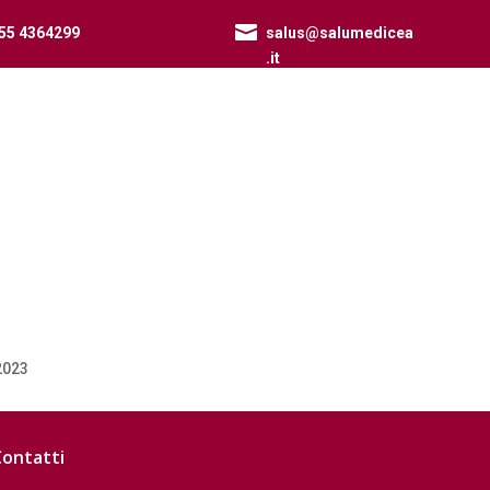

55 4364299
salus@salumedicea
.it
2023
Contatti