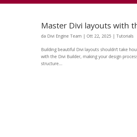
Master Divi layouts with t
da
Divi Engine Team
|
Ott 22, 2025
|
Tutorials
Building beautiful Divi layouts shouldn’t take ho
with the Divi Builder, making your design proces
structure....