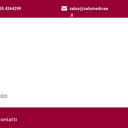

55 4364299
salus@salumedicea
.it
2023
Contatti